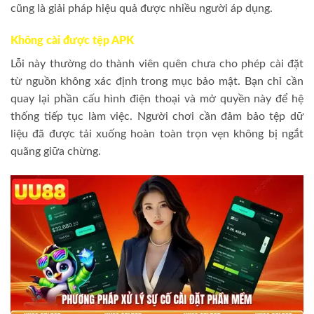
cũng là giải pháp hiệu quả được nhiều người áp dụng.
Không cài được tệp APK
Lỗi này thường do thành viên quên chưa cho phép cài đặt
từ nguồn không xác định trong mục bảo mật. Bạn chỉ cần
quay lại phần cấu hình điện thoại và mở quyền này để hệ
thống tiếp tục làm việc. Người chơi cần đảm bảo tệp dữ
liệu đã được tải xuống hoàn toàn trọn vẹn không bị ngắt
quãng giữa chừng.