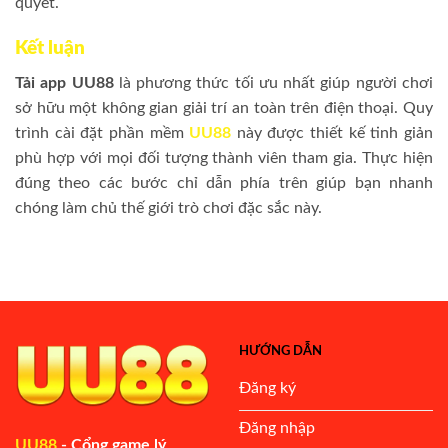
quyết.
Kết luận
Tải app UU88
là phương thức tối ưu nhất giúp người chơi
sở hữu một không gian giải trí an toàn trên điện thoại. Quy
trình cài đặt phần mềm
UU88
này được thiết kế tinh giản
phù hợp với mọi đối tượng thành viên tham gia. Thực hiện
đúng theo các bước chỉ dẫn phía trên giúp bạn nhanh
chóng làm chủ thế giới trò chơi đặc sắc này.
HƯỚNG DẪN
Đăng ký
Đăng nhập
UU88
- Cổng game lý