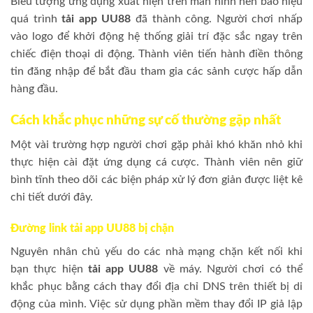
Biểu tượng ứng dụng xuất hiện trên màn hình nền báo hiệu
quá trình
tải app UU88
đã thành công. Người chơi nhấp
vào logo để khởi động hệ thống giải trí đặc sắc ngay trên
chiếc điện thoại di động. Thành viên tiến hành điền thông
tin đăng nhập để bắt đầu tham gia các sảnh cược hấp dẫn
hàng đầu.
Cách khắc phục những sự cố thường gặp nhất
Một vài trường hợp người chơi gặp phải khó khăn nhỏ khi
thực hiện cài đặt ứng dụng cá cược. Thành viên nên giữ
bình tĩnh theo dõi các biện pháp xử lý đơn giản được liệt kê
chi tiết dưới đây.
Đường link tải app UU88 bị chặn
Nguyên nhân chủ yếu do các nhà mạng chặn kết nối khi
bạn thực hiện
tải app UU88
về máy. Người chơi có thể
khắc phục bằng cách thay đổi địa chỉ DNS trên thiết bị di
động của mình. Việc sử dụng phần mềm thay đổi IP giả lập