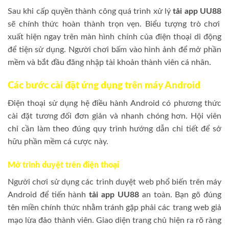
Sau khi cấp quyền thành công quá trình xử lý
tải app UU88
sẽ chính thức hoàn thành trọn vẹn. Biểu tượng trò chơi
xuất hiện ngay trên màn hình chính của điện thoại di động
để tiện sử dụng. Người chơi bấm vào hình ảnh để mở phần
mềm và bắt đầu đăng nhập tài khoản thành viên cá nhân.
Các bước cài đặt ứng dụng trên máy Android
Điện thoại sử dụng hệ điều hành Android có phương thức
cài đặt tương đối đơn giản và nhanh chóng hơn. Hội viên
chỉ cần làm theo đúng quy trình hướng dẫn chi tiết để sở
hữu phần mềm cá cược này.
Mở trình duyệt trên điện thoại
Người chơi sử dụng các trình duyệt web phổ biến trên máy
Android để tiến hành
tải app UU88
an toàn. Bạn gõ đúng
tên miền chính thức nhằm tránh gặp phải các trang web giả
mạo lừa đảo thành viên. Giao diện trang chủ hiện ra rõ ràng