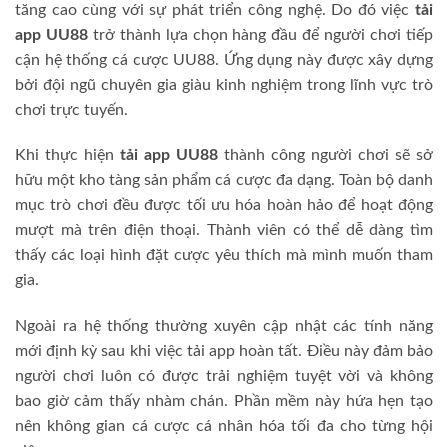
tăng cao cùng với sự phát triển công nghệ. Do đó việc
tải
app UU88
trở thành lựa chọn hàng đầu để người chơi tiếp
cận hệ thống cá cược UU88. Ứng dụng này được xây dựng
bởi đội ngũ chuyên gia giàu kinh nghiệm trong lĩnh vực trò
chơi trực tuyến.
Khi thực hiện
tải app UU88
thành công người chơi sẽ sở
hữu một kho tàng sản phẩm cá cược đa dạng. Toàn bộ danh
mục trò chơi đều được tối ưu hóa hoàn hảo để hoạt động
mượt mà trên điện thoại. Thành viên có thể dễ dàng tìm
thấy các loại hình đặt cược yêu thích mà mình muốn tham
gia.
Ngoài ra hệ thống thường xuyên cập nhật các tính năng
mới định kỳ sau khi việc tải app hoàn tất. Điều này đảm bảo
người chơi luôn có được trải nghiệm tuyệt vời và không
bao giờ cảm thấy nhàm chán. Phần mềm này hứa hẹn tạo
nên không gian cá cược cá nhân hóa tối đa cho từng hội