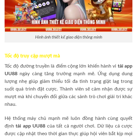
Hình ảnh thiết kế giao diện thông minh
Tốc độ truy cập mượt mà
Tốc độ đường truyền là điểm cộng lớn khiến hành vi
tải app
UU88
ngày càng tăng trưởng mạnh mẽ. Ứng dụng dung
lượng nhẹ giúp giảm thiểu tối đa tình trạng giật lag trong
suốt quá trình đặt cược. Thành viên sẽ cảm nhận được sự
mượt mà khi chuyển đổi giữa các sảnh trò chơi giải trí khác
nhau.
Hệ thống máy chủ mạnh mẽ luôn đồng hành cùng quyết
định
tải app UU88
của tất cả người chơi. Dữ liệu cá cược
được cập nhật theo thời gian thực giúp hội viên bắt kịp mọi