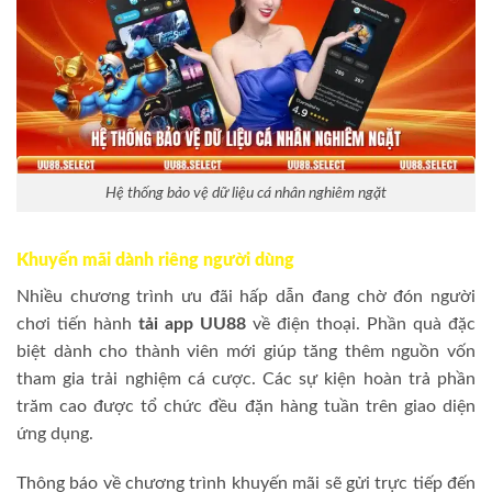
Hệ thống bảo vệ dữ liệu cá nhân nghiêm ngặt
Khuyến mãi dành riêng người dùng
Nhiều chương trình ưu đãi hấp dẫn đang chờ đón người
chơi tiến hành
tải app UU88
về điện thoại. Phần quà đặc
biệt dành cho thành viên mới giúp tăng thêm nguồn vốn
tham gia trải nghiệm cá cược. Các sự kiện hoàn trả phần
trăm cao được tổ chức đều đặn hàng tuần trên giao diện
ứng dụng.
Thông báo về chương trình khuyến mãi sẽ gửi trực tiếp đến