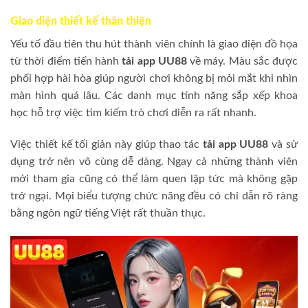
Giao diện thiết kế thân thiện
Yếu tố đầu tiên thu hút thành viên chính là giao diện đồ họa
từ thời điểm tiến hành
tải app UU88
về máy. Màu sắc được
phối hợp hài hòa giúp người chơi không bị mỏi mắt khi nhìn
màn hình quá lâu. Các danh mục tính năng sắp xếp khoa
học hỗ trợ việc tìm kiếm trò chơi diễn ra rất nhanh.
Việc thiết kế tối giản này giúp thao tác
tải app UU88
và sử
dụng trở nên vô cùng dễ dàng. Ngay cả những thành viên
mới tham gia cũng có thể làm quen lập tức mà không gặp
trở ngại. Mọi biểu tượng chức năng đều có chỉ dẫn rõ ràng
bằng ngôn ngữ tiếng Việt rất thuần thục.