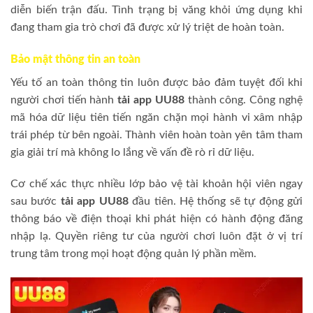
diễn biến trận đấu. Tình trạng bị văng khỏi ứng dụng khi
đang tham gia trò chơi đã được xử lý triệt de hoàn toàn.
Bảo mật thông tin an toàn
Yếu tố an toàn thông tin luôn được bảo đảm tuyệt đối khi
người chơi tiến hành
tải app UU88
thành công. Công nghệ
mã hóa dữ liệu tiên tiến ngăn chặn mọi hành vi xâm nhập
trái phép từ bên ngoài. Thành viên hoàn toàn yên tâm tham
gia giải trí mà không lo lắng về vấn đề rò rỉ dữ liệu.
Cơ chế xác thực nhiều lớp bảo vệ tài khoản hội viên ngay
sau bước
tải app UU88
đầu tiên. Hệ thống sẽ tự động gửi
thông báo về điện thoại khi phát hiện có hành động đăng
nhập lạ. Quyền riêng tư của người chơi luôn đặt ở vị trí
trung tâm trong mọi hoạt động quản lý phần mềm.