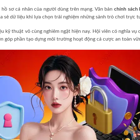
ợi hồ sơ cá nhân của người dùng trên mạng. Văn bản
chính sách
a sẻ dữ liệu khi lựa chọn trải nghiệm những sảnh trò chơi trực 
liệu kỹ thuật vô cùng nghiêm ngặt hiện nay. Hội viên có nghĩa 
n góp phần tạo dựng môi trường hoạt động cá cược an toàn vữn