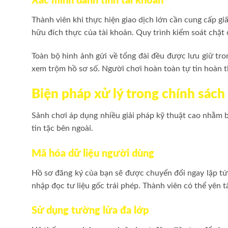
Xác minh danh tính tài khoản
Thành viên khi thực hiện giao dịch lớn cần cung cấp g
hữu đích thực của tài khoản. Quy trình kiểm soát chặt 
Toàn bộ hình ảnh gửi về tổng đài đều được lưu giữ tro
xem trộm hồ sơ số. Người chơi hoàn toàn tự tin hoàn 
Biện pháp xử lý trong chính sác
Sảnh chơi áp dụng nhiều giải pháp kỹ thuật cao nhằm bả
tin tặc bên ngoài.
Mã hóa dữ liệu người dùng
Hồ sơ đăng ký của bạn sẽ được chuyển đổi ngay lập tứ
nhập đọc tư liệu gốc trái phép. Thành viên có thể yên tâ
Sử dụng tường lửa đa lớp