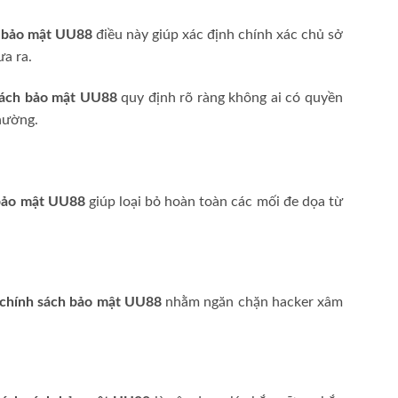
h bảo mật UU88
điều này giúp xác định chính xác chủ sở
ưa ra.
sách bảo mật UU88
quy định rõ ràng không ai có quyền
hường.
 bảo mật UU88
giúp loại bỏ hoàn toàn các mối đe dọa từ
chính sách bảo mật UU88
nhằm ngăn chặn hacker xâm