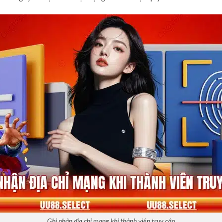
Ghi nhận địa chỉ mạng khi thành viên truy cập