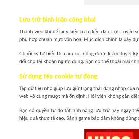
Lưu trữ bình luận công khai
Thành viên khi để lại ý kiến trên diễn đàn trực tuyến 
phù hợp chuẩn mực văn hóa. Mục đích chính là xây dựn
Chuỗi ký tự biểu thị cảm xúc cũng được kiểm duyệt kỹ 
đối cho tài khoản người dùng. Bạn có thể thoải mái chi
Sử dụng tệp cookie tự động
Tệp dữ liệu nhỏ giúp lưu giữ trạng thái đăng nhập của
web vô cùng mượt mà ổn định. Hội viên không cần điền 
Bạn có quyền tự do tắt tính năng lưu trữ này ngay tr
hiệu quả thực tế cao. Sảnh game bảo đảm không dùng c